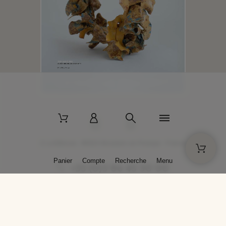
2 La Bâtisse - 89520 Moutiers-en-Puisaye - France
Panier
Compte
Recherche
Menu
+33 (0)3 86 45 50 00
* Livraison gratuite pour les commandes passées sur solargil.com dès
129,00 € TTC d'achat, pour un poids global, emballage inclus, de 30 kg
maximum en France métropolitaine.