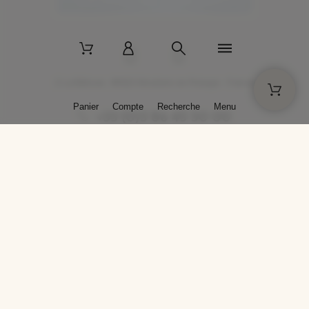
2 La Bâtisse - 89520 Moutiers-en-Puisaye - France
Panier
Compte
Recherche
Menu
+33 (0)3 86 45 50 00
* Livraison gratuite pour les commandes passées sur solargil.com dès
129,00 € TTC d'achat, pour un poids global, emballage inclus, de 30 kg
maximum en France métropolitaine.
Crédits photos : Photos publiées avec l’aimable autorisation des
artistes. Toute reproduction ou diffusion sans leur autorisation est
interdite.
Conception
AP Design
Copyright © 2025 SOLARGIL - Tous droits réservés