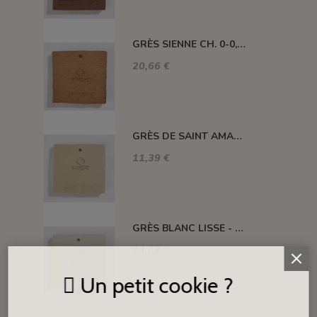
GRÈS SIENNE CH. 0-0,2 - GM002 - 12,5 kg
20,66 €
GRÈS DE SAINT AMAND LISSE - GSA - 10 kg
11,39 €
GRÈS BLANC LISSE - GB8 - 10 kg
13,57 €
Un petit cookie ?