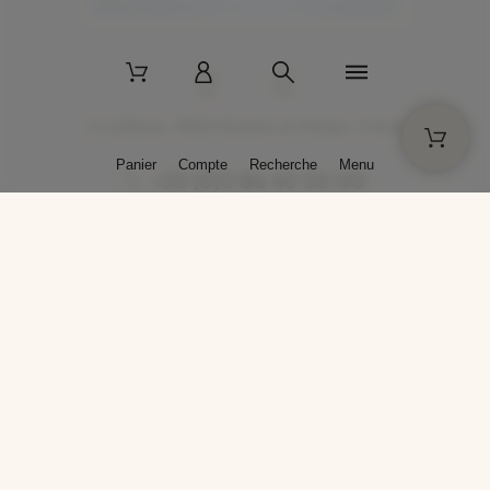
2 La Bâtisse - 89520 Moutiers-en-Puisaye - France
Panier
Compte
Recherche
Menu
+33 (0)3 86 45 50 00
* Livraison gratuite pour les commandes passées sur solargil.com dès
129,00 € TTC d'achat, pour un poids global, emballage inclus, de 30 kg
maximum en France métropolitaine.
Crédits photos : Photos publiées avec l’aimable autorisation des
artistes. Toute reproduction ou diffusion sans leur autorisation est
interdite.
Conception
AP Design
Copyright © 2025 SOLARGIL - Tous droits réservés