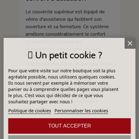
Le couvercle supérieur est équipé de
vérins d'assistance qui facilitent son
ouverture et sa fermeture. Ce système
améliore considérablement le confort
d'utilisation et sécurise les
manipulations, notamment lors des
Un petit cookie ?
chargements fréquents.
Une trappe d'aération située sous le four
Pour que votre visite sur notre boutique soit la plus
permet d'évacuer efficacement l'humidité
agréable possible, nous utilisons quelques cookies.
et les gaz produits pendant les
Ils nous servent par exemple à mémoriser votre
premières phases de cuisson, favorisant
panier ou à comprendre quelles pages vous plaisent
ainsi des montées en température
le plus. C'est vous qui décidez de ce que vous
progressives et des cuissons plus
souhaitez partager avec nous !
régulières.
Politique de cookies
Personnaliser les cookies
Régulation électronique
TOUT ACCEPTER
Bentrup TC75