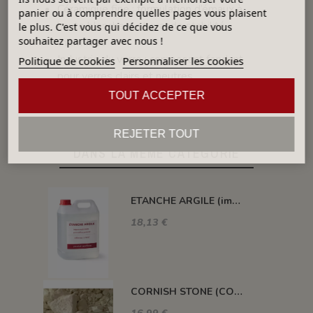
Céramique fine : formulation d’émaux à
panier ou à comprendre quelles pages vous plaisent
haute blancheur et grande stabilité
le plus. C'est vous qui décidez de ce que vous
souhaitez partager avec nous !
thermique
Industrie du verre : composant fondant
Politique de cookies
Personnaliser les cookies
pour verres clairs et neutres
TOUT ACCEPTER
REJETER TOUT
DANS LA MÊME CATÉGORIE
ETANCHE ARGILE (impermeabilisant pour pièce poreuse)
18,13 €
CORNISH STONE (CORNWALL STONE)