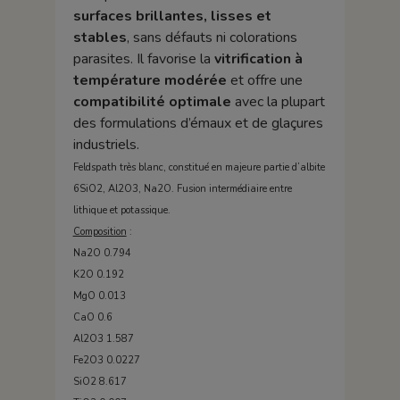
surfaces brillantes, lisses et
stables
, sans défauts ni colorations
parasites. Il favorise la
vitrification à
température modérée
et offre une
compatibilité optimale
avec la plupart
des formulations d’émaux et de glaçures
industriels.
Feldspath très blanc, constitué en majeure partie d’albite
6SiO2, Al2O3, Na2O. Fusion intermédiaire entre
lithique et potassique.
Composition
:
Na2O 0.794
K2O 0.192
MgO 0.013
CaO 0.6
Al2O3 1.587
Fe2O3 0.0227
SiO2 8.617