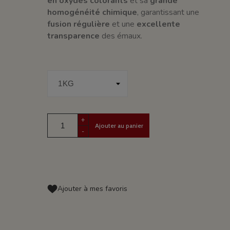
en oxydes colorants
et sa
grande
homogénéité chimique
, garantissant une
fusion régulière
et une
excellente
transparence
des émaux.
+
Ajouter au panier
-
Ajouter à mes favoris