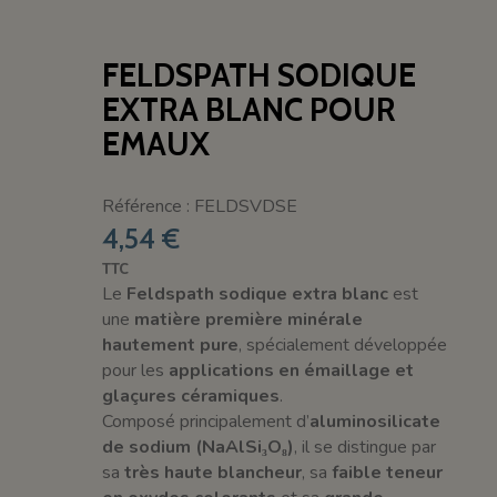
FELDSPATH SODIQUE
EXTRA BLANC POUR
EMAUX
Référence : FELDSVDSE
4,54 €
TTC
Le
Feldspath sodique extra blanc
est
une
matière première minérale
hautement pure
, spécialement développée
pour les
applications en émaillage et
glaçures céramiques
.
Composé principalement d’
aluminosilicate
de sodium (NaAlSi₃O₈)
, il se distingue par
sa
très haute blancheur
, sa
faible teneur