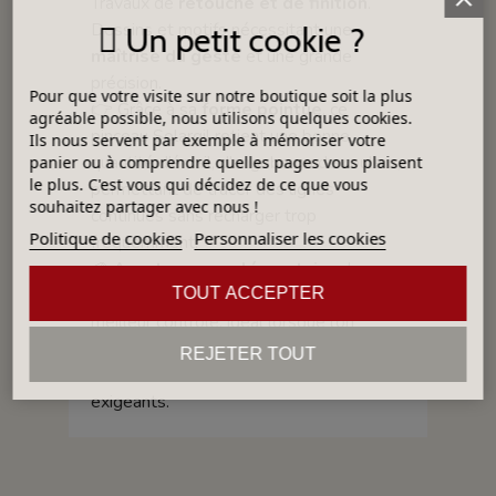
Travaux de
retouche et de finition
.
Dessins et motifs nécessitant une
Un petit cookie ?
maîtrise du geste
et une grande
précision.
Pour que votre visite sur notre boutique soit la plus
👉 Grâce à sa
forme pointue
, ce
agréable possible, nous utilisons quelques cookies.
pinceau Solargil retient une bonne
Ils nous servent par exemple à mémoriser votre
quantité d’émail, d’engobe ou de couleur,
panier ou à comprendre quelles pages vous plaisent
le plus. C'est vous qui décidez de ce que vous
permettant de tracer des lignes
souhaitez partager avec nous !
continues sans recharger trop
Politique de cookies
Personnaliser les cookies
fréquemment.
🎨
Avantage supplémentaire
: la
TOUT ACCEPTER
longueur courte des poils
donne un
meilleur contrôle, idéal lorsque l’on
travaille très près de la pièce pour affiner
REJETER TOUT
les contours et réaliser des détails
exigeants.