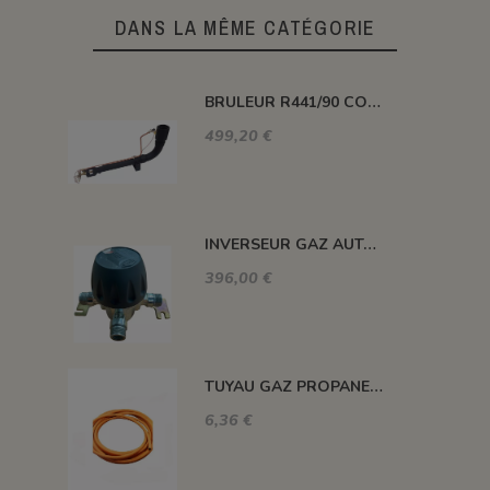
DANS LA MÊME CATÉGORIE
BRULEUR R441/90 COUDE PUISSANCE 116 KW
499,20 €
INVERSEUR GAZ AUTOMATIQUE 12kg/h 1.5 BAR M-M 20X150
396,00 €
TUYAU GAZ PROPANE 20 BARS MAXI. DIAM. 8MM LE ML
6,36 €