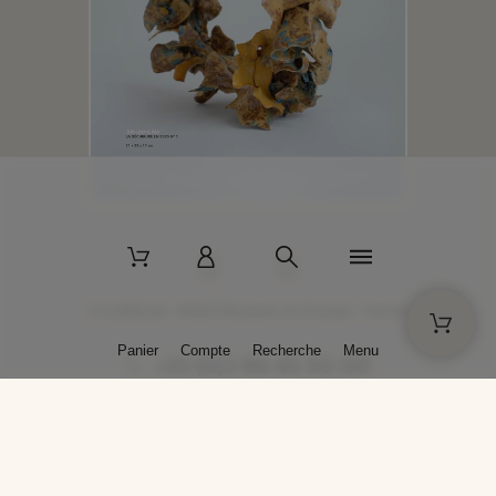
2 La Bâtisse - 89520 Moutiers-en-Puisaye - France
Panier
Compte
Recherche
Menu
+33 (0)3 86 45 50 00
* Livraison gratuite pour les commandes passées sur solargil.com dès
129,00 € TTC d'achat, pour un poids global, emballage inclus, de 30 kg
maximum en France métropolitaine.