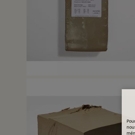
Pour
nous
mémo