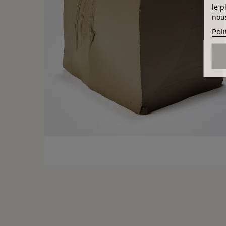
le p
nous
Poli