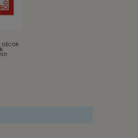
E DÉCOR
B
101