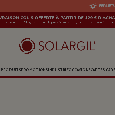
FERMETURE DU SITE EN L
VRAISON COLIS OFFERTE À PARTIR DE 129 € D'ACH
poids maximum 28 kg - commande passée sur solargil.com - livraison à domici
 PRODUITS
PROMOTIONS
INDUSTRIE
OCCASIONS
CARTES CAD